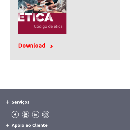
Download
Serviços
Main
Navigation
Menu:
Apoio ao Cliente