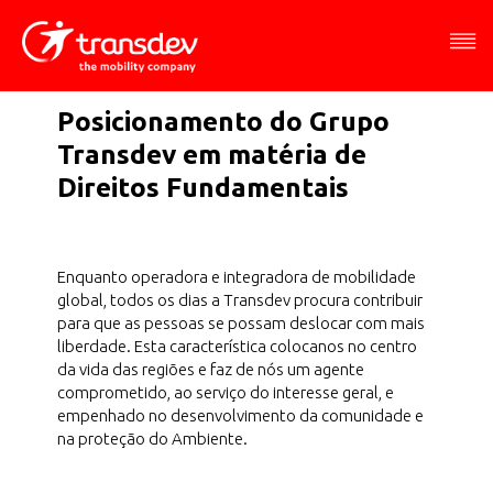
Menu
Conteúdo
Rodapé
Rodapé
Horários
Horários
Navegação
CIC
Urbanos
Posicionamento do Grupo
Transdev em matéria de
Direitos Fundamentais
Enquanto operadora e integradora de mobilidade
global, todos os dias a Transdev procura contribuir
para que as pessoas se possam deslocar com mais
liberdade. Esta característica colocanos no centro
da vida das regiões e faz de nós um agente
comprometido, ao serviço do interesse geral, e
empenhado no desenvolvimento da comunidade e
na proteção do Ambiente.