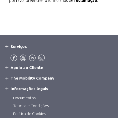
por favor preencher o formulários de
reclamação
.
Serviços
Main
Navigation
Menu:
Apoio ao Cliente
The Mobility Company
Informações legais
Documentos
Termos e Condições
Política de Cookies