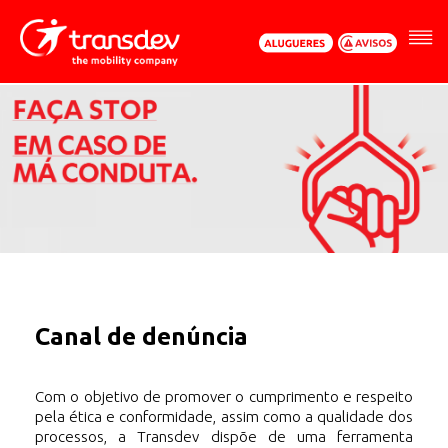
Menu
Conteúdo
Rodapé
Rodapé
Horários
Horários
Navegação
CIC
Urbanos
Canal de denúncia
Com o objetivo de promover o cumprimento e respeito
pela ética e conformidade, assim como a qualidade dos
processos, a Transdev dispõe de uma ferramenta