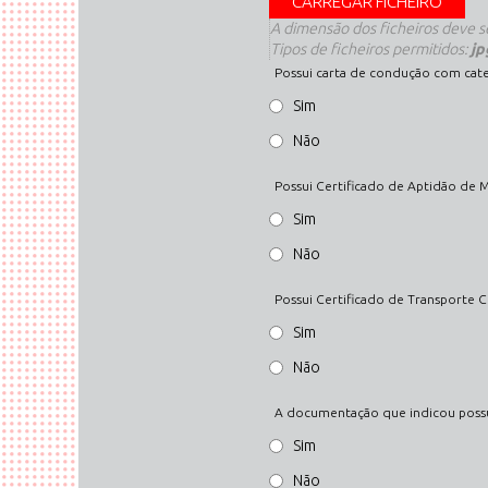
A dimensão dos ficheiros deve se
Tipos de ficheiros permitidos:
jp
Possui carta de condução com cat
Sim
Não
Possui Certificado de Aptidão de 
Sim
Não
Possui Certificado de Transporte C
Sim
Não
A documentação que indicou possui
Sim
Não