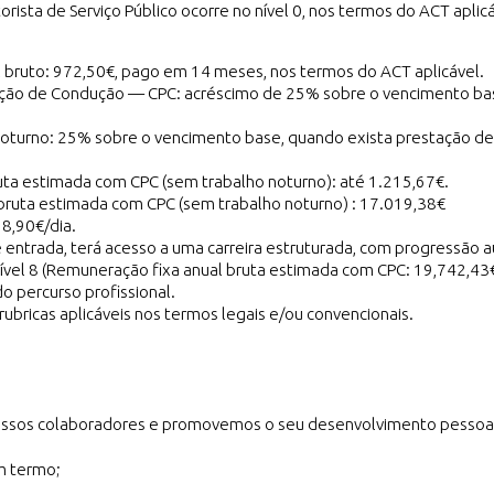
orista de Serviço Público ocorre no nível 0, nos termos do ACT aplic
bruto: 972,50€, pago em 14 meses, nos termos do ACT aplicável.
ão de Condução — CPC: acréscimo de 25% sobre o vencimento bas
noturno: 25% sobre o vencimento base, quando exista prestação de 
a estimada com CPC (sem trabalho noturno): até 1.215,67€.
bruta estimada com CPC (sem trabalho noturno) : 17.019,38€
 8,90€/dia.
entrada, terá acesso a uma carreira estruturada, com progressão a
ível 8 (Remuneração fixa anual bruta estimada com CPC: 19,742,43
o percurso profissional.
rubricas aplicáveis nos termos legais e/ou convencionais.
ossos colaboradores e promovemos o seu desenvolvimento pessoal 
m termo;