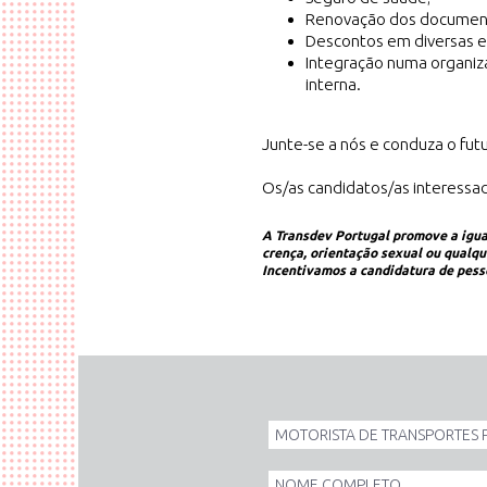
Renovação dos document
Descontos em diversas e
Integração numa organiz
interna.
Junte-se a nós e conduza o fut
Os/as candidatos/as interessa
A Transdev Portugal promove a igua
crença, orientação sexual ou qualqu
Incentivamos a candidatura de pess
Id
Oferta
de
Nome
Emprego