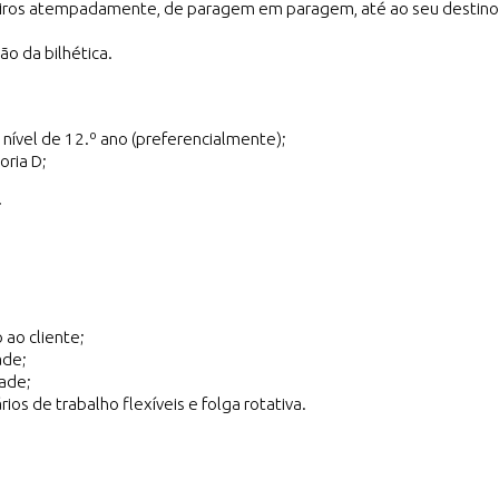
eiros atempadamente, de paragem em paragem, até ao seu destino
ão da bilhética.
o nível de 12.º ano (preferencialmente);
oria D;
;
 ao cliente;
ade;
dade;
ios de trabalho flexíveis e folga rotativa.