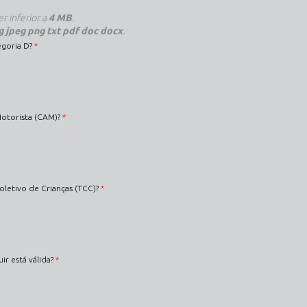
r inferior a
4 MB
.
g jpeg png txt pdf doc docx
.
egoria D?
*
Motorista (CAM)?
*
oletivo de Crianças (TCC)?
*
r está válida?
*