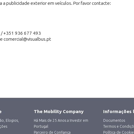
a publicidade exterior em veículos. Por favor contacte:
 / +351 936 677 493
e
comercial@visualbus.pt
e
The Mobility Company
Informações 
o, Elogios,
Há Mais de 25 Anos a Investir em
Documentos
ções
Portugal
Termos e Condiçõ
Parceiro de Confiança
Política de Cookie