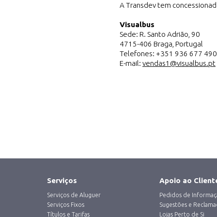
A Transdev tem concessionada 
Visualbus
Sede: R. Santo Adrião, 90
4715-406 Braga, Portugal
Telefones: +351 936 677 490
E-mail:
vendas1@visualbus.pt
Serviços
Apoio ao Client
Main
‎Serviços de Aluguer
Pedidos de Informaçã
Navigation
Serviços Fixos
Sugestões e Reclama
Menu:
Títulos e Tarifas
Lojas Perto de Si