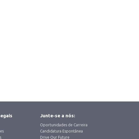
legais
Junte-se a nós:
Oportunidades de Carreira
es
Candidatura Espontânea
s
Drive Our Future