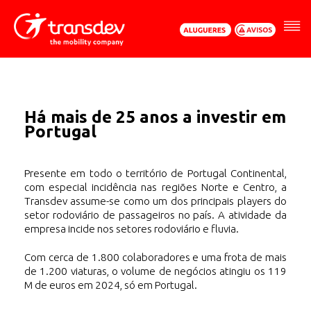
Menu
Conteúdo
Rodapé
Rodapé
Horários
Horários
Navegação
CIC
Urbanos
Há mais de 25 anos a investir em
Portugal
Presente em todo o território de Portugal Continental,
com especial incidência nas regiões Norte e Centro, a
Transdev assume-se como um dos principais players do
setor rodoviário de passageiros no país. A atividade da
empresa incide nos setores rodoviário e fluvia.
Com cerca de 1.800 colaboradores e uma frota de mais
de 1.200 viaturas, o volume de negócios atingiu os 119
M de euros em 2024, só em Portugal.