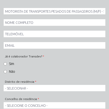
Id
Oferta
de
Nome
Emprego
Completo
*
*
Telemóvel
*
Email
*
Já é colaborador Transdev?
*
Sim
Não
Distrito de residência
*
Concelho de residência
*