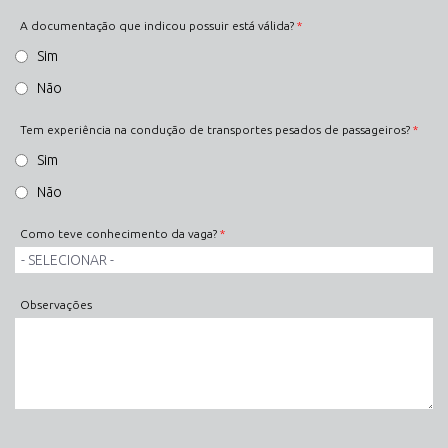
A documentação que indicou possuir está válida?
*
Sim
Não
Tem experiência na condução de transportes pesados de passageiros?
*
Sim
Não
Como teve conhecimento da vaga?
*
Observações