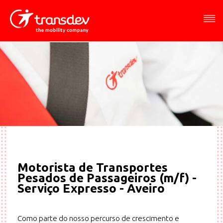
Menu
Conteúdo
Rodapé
Rodapé
Horários
Horários
Navegação
CIC
Urbanos
Motorista de Transportes
Pesados de Passageiros (m/f) -
Serviço Expresso - Aveiro
Como parte do nosso percurso de crescimento e