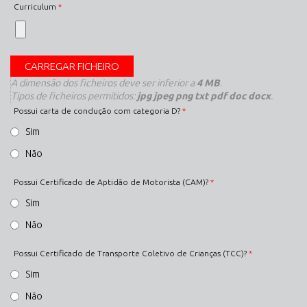
Curriculum
*
A dimensão dos ficheiros deve ser inferior a
4 MB
.
Tipos de ficheiros permitidos:
jpg jpeg png txt pdf doc docx
.
Possui carta de condução com categoria D?
*
Sim
Não
Possui Certificado de Aptidão de Motorista (CAM)?
*
Sim
Não
Possui Certificado de Transporte Coletivo de Crianças (TCC)?
*
Sim
Não